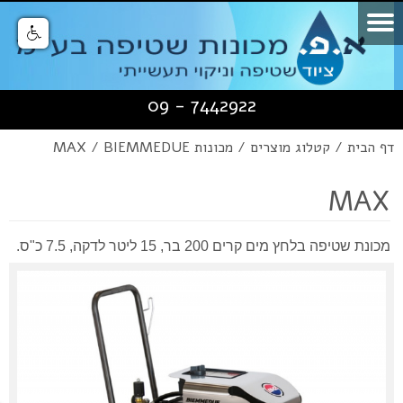
דף הבית
7442922 - 09
אודות
דף הבית
/
קטלוג מוצרים
/
מכונות BIEMMEDUE
/
MAX
קטלוג מוצרים
יישומים
מכונות שטיפה לרצפות
MAX
בין לקוחותינו
עבודות ניקוי
מכונות שטיפה בלחץ
מכונת שטיפה בלחץ מים קרים 200 בר, 15 ליטר לדקה, 7.5 כ"ס.
סרטונים
שואב אבק תעשייתי
צור קשר
מכונות טיאוט, מטאטא מכאני
מכונות ניקוי בהתאמה אישית
מכונות BIEMMEDUE