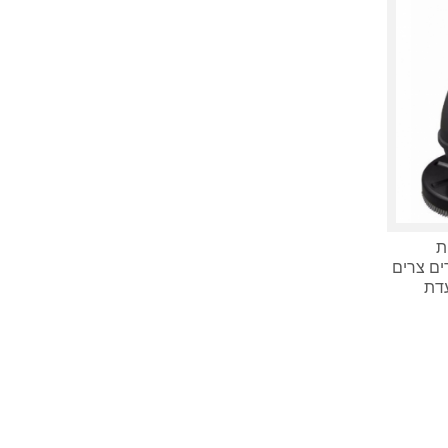
ת
ם צרים
עדת