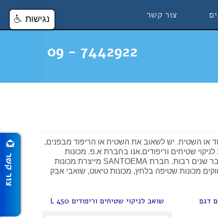
ים
צור קשר
נגישות
7442922 - 09
וד או השטיח. יש לשאוב את השטיח או הריפוד מבפנים,
ניקוי שטיחים וריפודים.אנו בחברת א.פ. מכונות
שטיפה משווקים את כל קו המוצרים של חברת SANTOEMA האיטלקית שמספקת פתרונות בתחום ההזרקה-יניקה והברשה כבר שנים רבות. חברת SANTOEMA מייצרת מכונות
קים מכונות שטיפה בלחץ, מכונות טיאוט, שואבי אבק
ם דגם
שואב לניקוי שטיחים וריפודים L 450